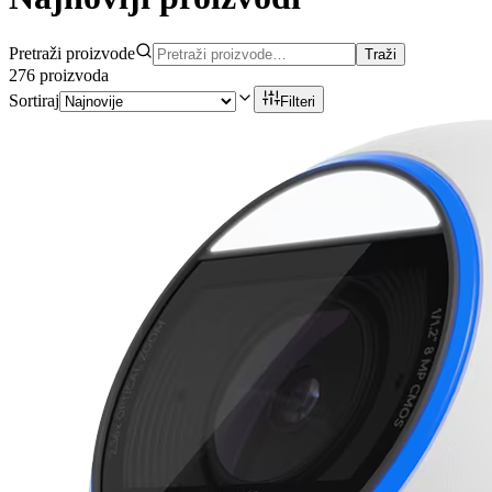
Pretraži proizvode
Traži
276
proizvoda
Sortiraj
Filteri