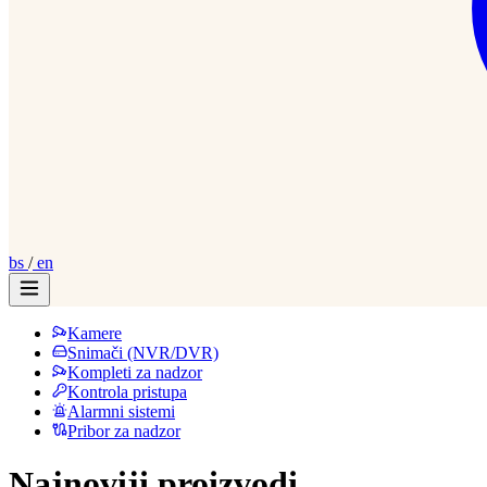
bs
/
en
Kamere
Snimači (NVR/DVR)
Kompleti za nadzor
Kontrola pristupa
Alarmni sistemi
Pribor za nadzor
Najnoviji proizvodi