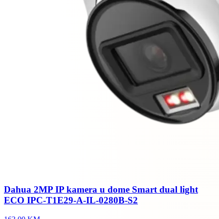
Dahua 2MP IP kamera u dome Smart dual light
ECO IPC-T1E29-A-IL-0280B-S2