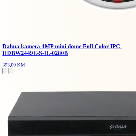
Dahua kamera 4MP mini dome Full Color IPC-
HDBW2449E-S-IL-0280B
393,00 KM