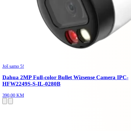
Još samo 5!
Dahua 2MP Full-color Bullet Wizsense Camera IPC-
HFW2249S-S-IL-0280B
390,00 KM