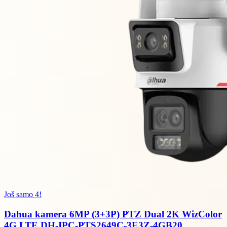
Još samo 4!
Dahua kamera 6MP (3+3P) PTZ Dual 2K WizColor
4G LTE DH-IPC-PTS2649C-3E3Z-4GB20