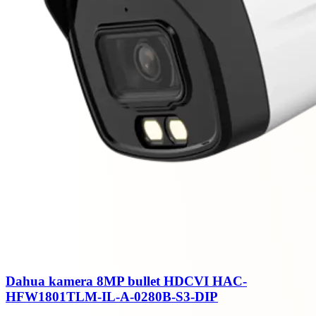
Dahua kamera 8MP bullet HDCVI HAC-
HFW1801TLM-IL-A-0280B-S3-DIP