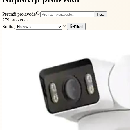
Pretraži proizvode
Traži
279
proizvoda
Sortiraj
Filteri