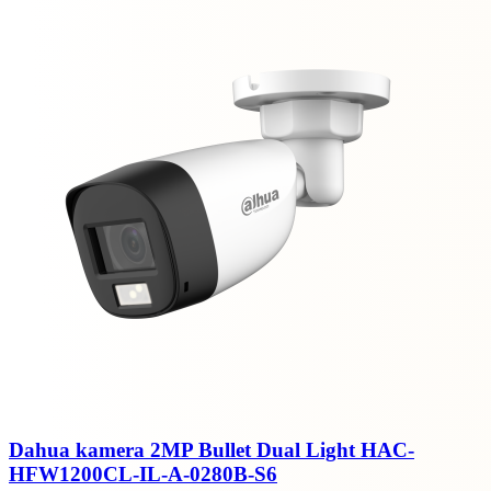
Dahua kamera 2MP Bullet Dual Light HAC-
HFW1200CL-IL-A-0280B-S6