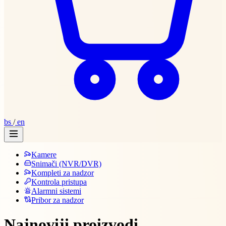
bs
/
en
Kamere
Snimači (NVR/DVR)
Kompleti za nadzor
Kontrola pristupa
Alarmni sistemi
Pribor za nadzor
Najnoviji proizvodi