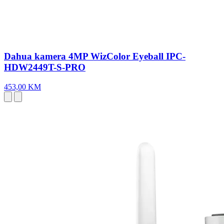
Dahua kamera 4MP WizColor Eyeball IPC-
HDW2449T-S-PRO
453,00 KM