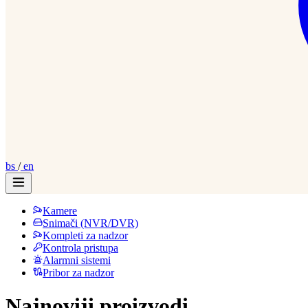
bs
/
en
Kamere
Snimači (NVR/DVR)
Kompleti za nadzor
Kontrola pristupa
Alarmni sistemi
Pribor za nadzor
Najnoviji proizvodi