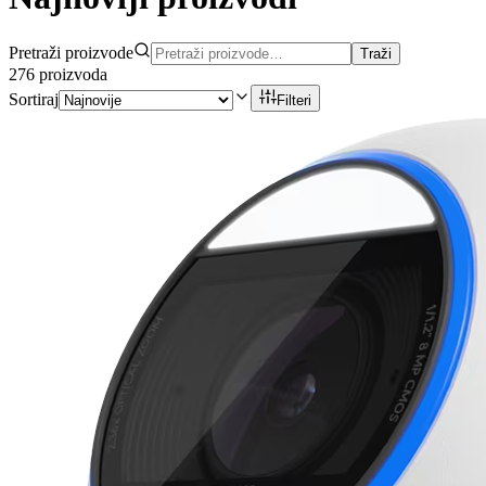
Pretraži proizvode
Traži
276
proizvoda
Sortiraj
Filteri