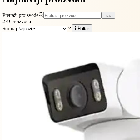
Pretraži proizvode
Traži
279
proizvoda
Sortiraj
Filteri