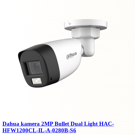
Dahua kamera 2MP Bullet Dual Light HAC-
HFW1200CL-IL-A-0280B-S6