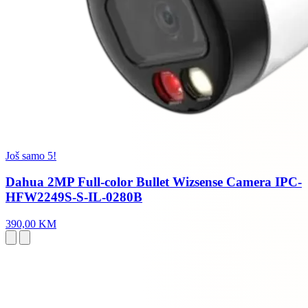
Još samo 5!
Dahua 2MP Full-color Bullet Wizsense Camera IPC-
HFW2249S-S-IL-0280B
390,00 KM