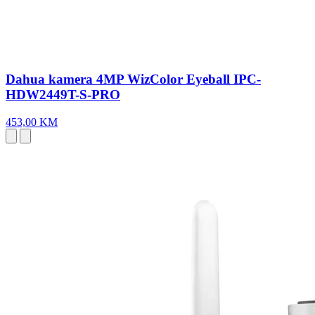
Dahua kamera 4MP WizColor Eyeball IPC-
HDW2449T-S-PRO
453,00 KM