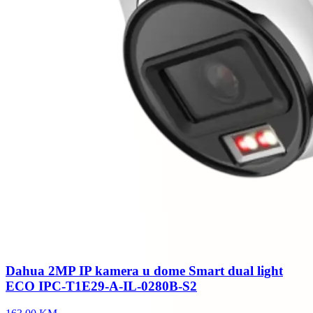
Dahua 2MP IP kamera u dome Smart dual light
ECO IPC-T1E29-A-IL-0280B-S2