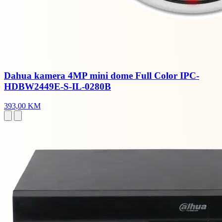
Dahua kamera 4MP mini dome Full Color IPC-
HDBW2449E-S-IL-0280B
393,00 KM