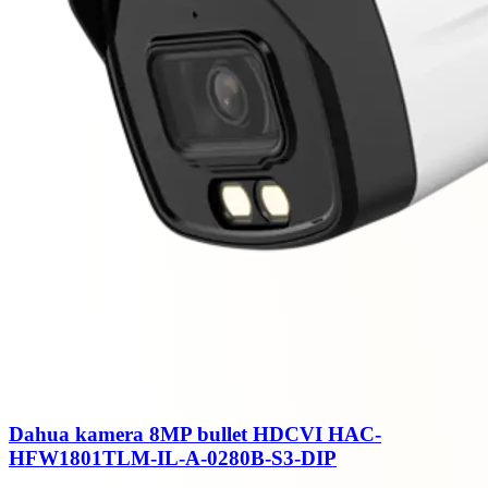
Dahua kamera 8MP bullet HDCVI HAC-
HFW1801TLM-IL-A-0280B-S3-DIP