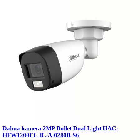
Dahua kamera 2MP Bullet Dual Light HAC-
HFW1200CL-IL-A-0280B-S6