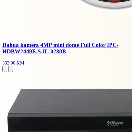
Dahua kamera 4MP mini dome Full Color IPC-
HDBW2449E-S-IL-0280B
393,00 KM