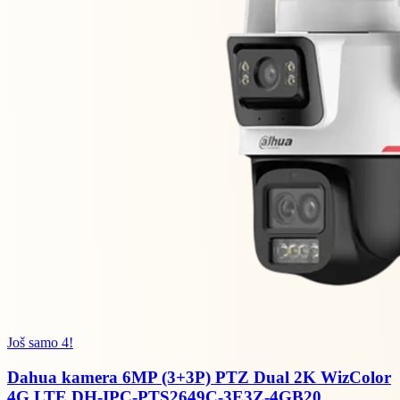
Još samo 4!
Dahua kamera 6MP (3+3P) PTZ Dual 2K WizColor
4G LTE DH-IPC-PTS2649C-3E3Z-4GB20