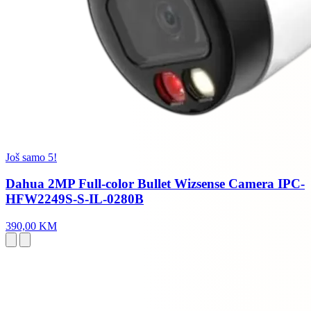
Još samo 5!
Dahua 2MP Full-color Bullet Wizsense Camera IPC-
HFW2249S-S-IL-0280B
390,00 KM