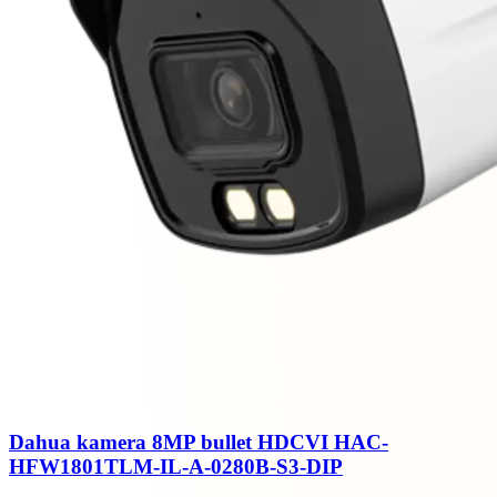
Dahua kamera 8MP bullet HDCVI HAC-
HFW1801TLM-IL-A-0280B-S3-DIP