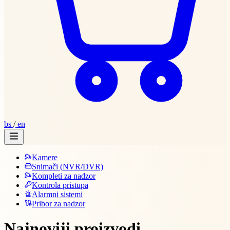
bs
/
en
Kamere
Snimači (NVR/DVR)
Kompleti za nadzor
Kontrola pristupa
Alarmni sistemi
Pribor za nadzor
Najnoviji proizvodi