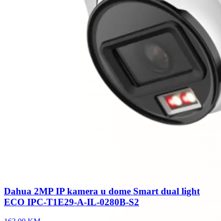
Dahua 2MP IP kamera u dome Smart dual light
ECO IPC-T1E29-A-IL-0280B-S2