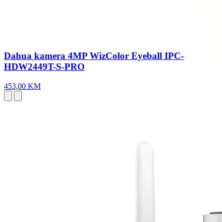
Dahua kamera 4MP WizColor Eyeball IPC-
HDW2449T-S-PRO
453,00 KM