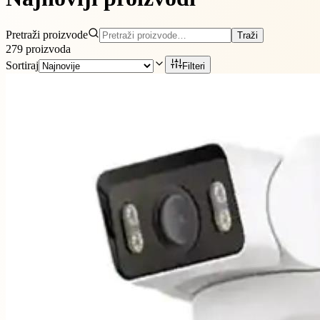
Pretraži proizvode
Traži
279
proizvoda
Sortiraj
Filteri