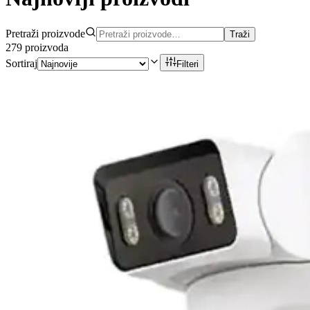
Pretraži proizvode
Traži
279
proizvoda
Sortiraj
Filteri