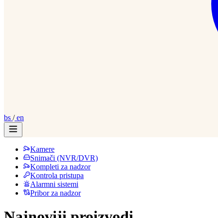
bs
/
en
Kamere
Snimači (NVR/DVR)
Kompleti za nadzor
Kontrola pristupa
Alarmni sistemi
Pribor za nadzor
Najnoviji proizvodi