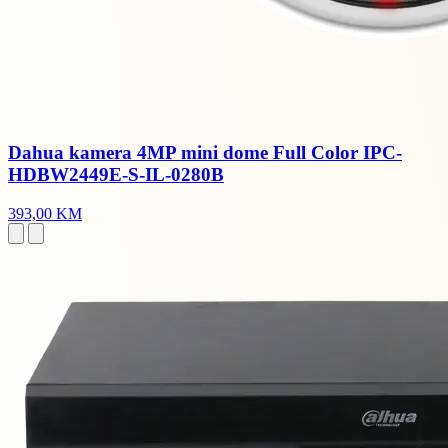
Dahua kamera 4MP mini dome Full Color IPC-
HDBW2449E-S-IL-0280B
393,00 KM