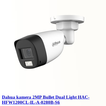
Dahua kamera 2MP Bullet Dual Light HAC-
HFW1200CL-IL-A-0280B-S6