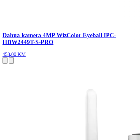
Dahua kamera 4MP WizColor Eyeball IPC-
HDW2449T-S-PRO
453,00 KM