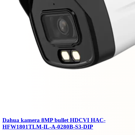
Dahua kamera 8MP bullet HDCVI HAC-
HFW1801TLM-IL-A-0280B-S3-DIP