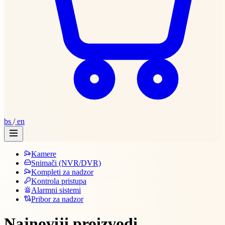
bs
/
en
Kamere
Snimači (NVR/DVR)
Kompleti za nadzor
Kontrola pristupa
Alarmni sistemi
Pribor za nadzor
Najnoviji proizvodi