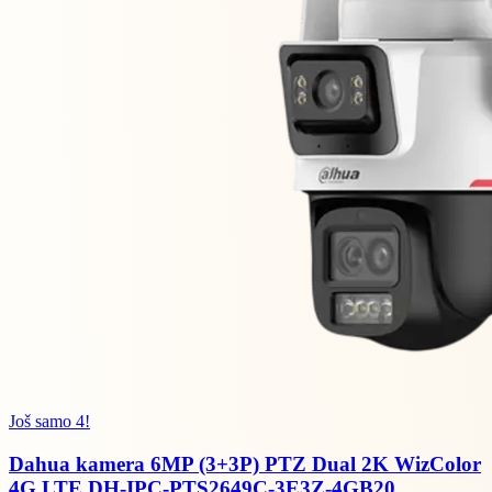
Još samo 4!
Dahua kamera 6MP (3+3P) PTZ Dual 2K WizColor
4G LTE DH-IPC-PTS2649C-3E3Z-4GB20