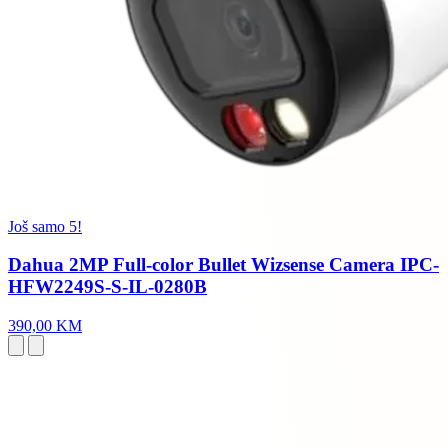
Još samo 5!
Dahua 2MP Full-color Bullet Wizsense Camera IPC-
HFW2249S-S-IL-0280B
390,00 KM