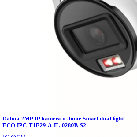
Dahua 2MP IP kamera u dome Smart dual light
ECO IPC-T1E29-A-IL-0280B-S2