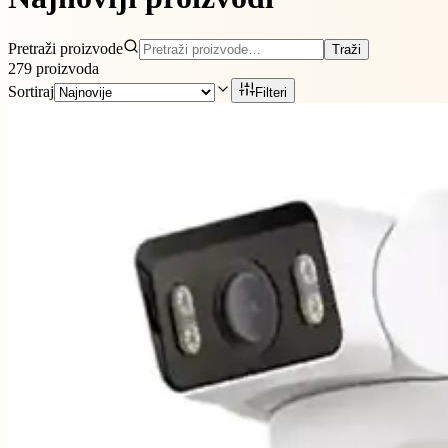
Pretraži proizvode
Traži
279
proizvoda
Sortiraj
Filteri