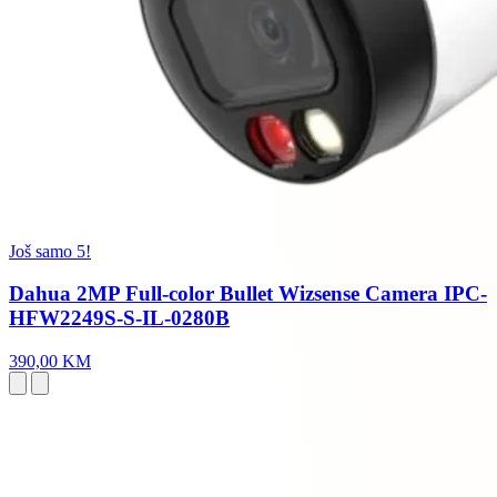
Još samo 5!
Dahua 2MP Full-color Bullet Wizsense Camera IPC-
HFW2249S-S-IL-0280B
390,00 KM