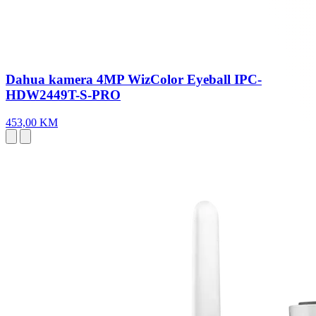
Dahua kamera 4MP WizColor Eyeball IPC-
HDW2449T-S-PRO
453,00 KM