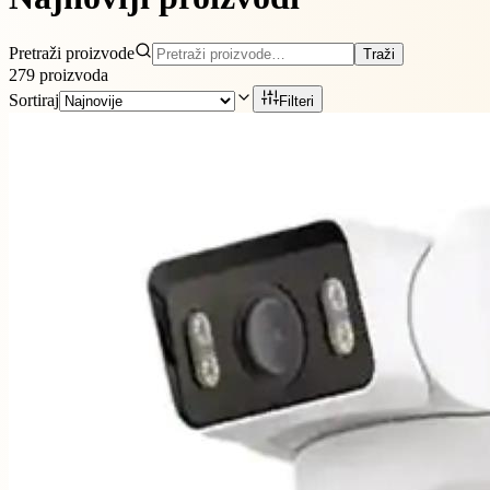
Pretraži proizvode
Traži
279
proizvoda
Sortiraj
Filteri