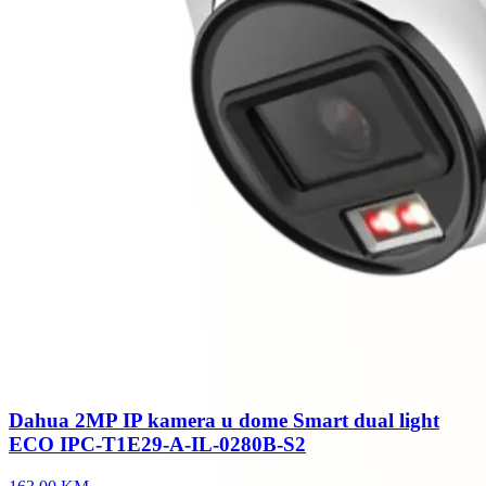
Dahua 2MP IP kamera u dome Smart dual light
ECO IPC-T1E29-A-IL-0280B-S2