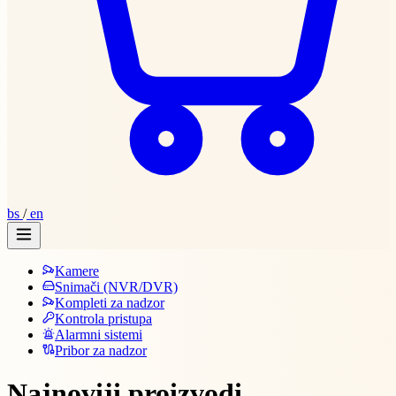
bs
/
en
Kamere
Snimači (NVR/DVR)
Kompleti za nadzor
Kontrola pristupa
Alarmni sistemi
Pribor za nadzor
Najnoviji proizvodi