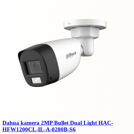
Dahua kamera 2MP Bullet Dual Light HAC-
HFW1200CL-IL-A-0280B-S6