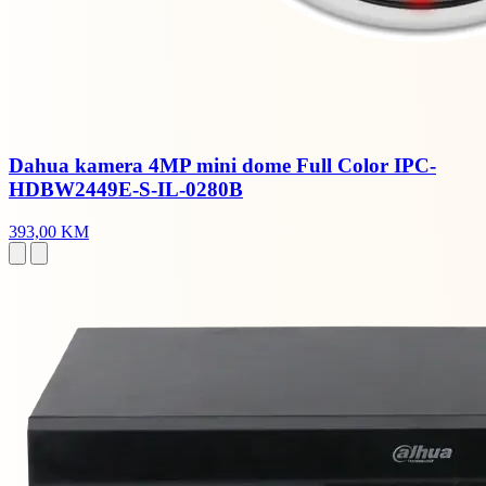
Dahua kamera 4MP mini dome Full Color IPC-
HDBW2449E-S-IL-0280B
393,00 KM