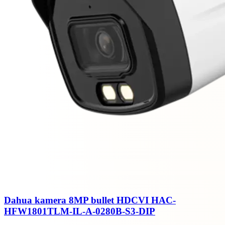
Dahua kamera 8MP bullet HDCVI HAC-
HFW1801TLM-IL-A-0280B-S3-DIP