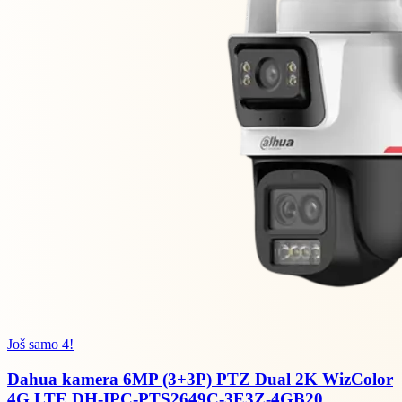
Još samo 4!
Dahua kamera 6MP (3+3P) PTZ Dual 2K WizColor
4G LTE DH-IPC-PTS2649C-3E3Z-4GB20