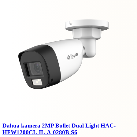
Dahua kamera 2MP Bullet Dual Light HAC-
HFW1200CL-IL-A-0280B-S6