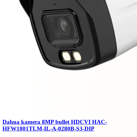
Dahua kamera 8MP bullet HDCVI HAC-
HFW1801TLM-IL-A-0280B-S3-DIP