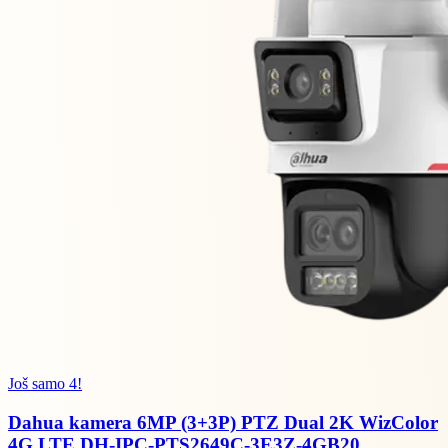
Još samo 4!
Dahua kamera 6MP (3+3P) PTZ Dual 2K WizColor
4G LTE DH-IPC-PTS2649C-3E3Z-4GB20