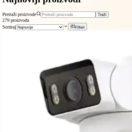
Pretraži proizvode
Traži
279
proizvoda
Sortiraj
Filteri