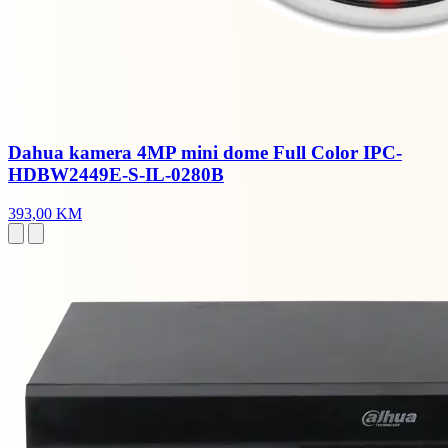
Dahua kamera 4MP mini dome Full Color IPC-
HDBW2449E-S-IL-0280B
393,00 KM