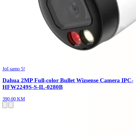
Još samo 5!
Dahua 2MP Full-color Bullet Wizsense Camera IPC-
HFW2249S-S-IL-0280B
390,00 KM