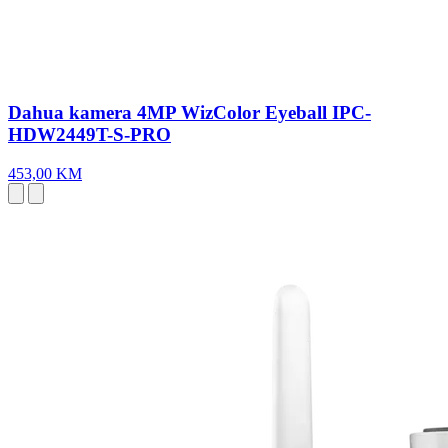
Dahua kamera 4MP WizColor Eyeball IPC-
HDW2449T-S-PRO
453,00 KM