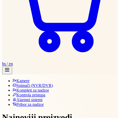
bs
/
en
Kamere
Snimači (NVR/DVR)
Kompleti za nadzor
Kontrola pristupa
Alarmni sistemi
Pribor za nadzor
Najnoviji proizvodi