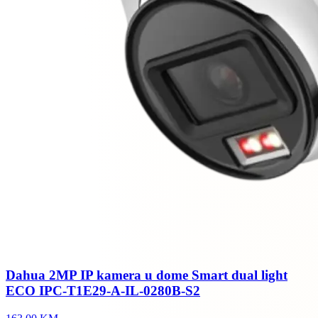
Dahua 2MP IP kamera u dome Smart dual light
ECO IPC-T1E29-A-IL-0280B-S2